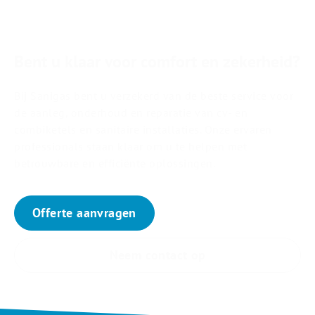
Bent u klaar voor comfort en zekerheid?
Bij Sanigas bent u verzekerd van de beste service voor
de aanleg, onderhoud en reparatie van cv- en
combiketels en sanitaire installaties. Onze ervaren
professionals staan klaar om u te helpen met
betrouwbare en efficiënte oplossingen.
Offerte aanvragen
Neem contact op