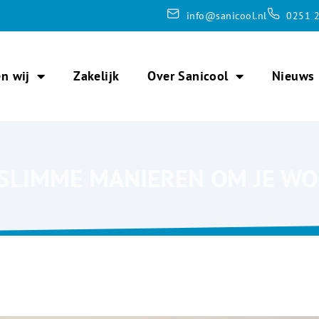
info@sanicool.nl
0251 2
n wij
Zakelijk
Over Sanicool
Nieuws
 SLIMME MANIEREN OM JE W