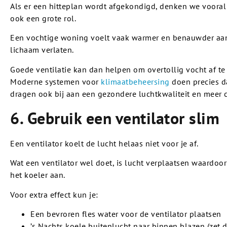
Als er een hitteplan wordt afgekondigd, denken we voora
ook een grote rol.
Een vochtige woning voelt vaak warmer en benauwder aan
lichaam verlaten.
Goede ventilatie kan dan helpen om overtollig vocht af t
Moderne systemen voor
klimaatbeheersing
doen precies d
dragen ook bij aan een gezondere luchtkwaliteit en meer 
6. Gebruik een ventilator slim
Een ventilator koelt de lucht helaas niet voor je af.
Wat een ventilator wel doet, is lucht verplaatsen waardoo
het koeler aan.
Voor extra effect kun je:
Een bevroren fles water voor de ventilator plaatsen
’s Nachts koele buitenlucht naar binnen blazen (zet d