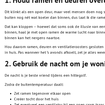
1. Houd ramen en deuren over
Dit klinkt als een open deur, maar veel mensen doen nog s
buiten nog nét wat koeler dan binnen, dus laat ik die ra
Dat kan kloppen – hoewel dat soms ook de illusie van een
binnen, haal je met open ramen de warme lucht naar binne
binnen kan het nergens naartoe.
Hou daarom ramen, deuren en ventilatieroosters gesloten
in huis. Pas wanneer het ’s avonds afkoelt, zet je alles wee
2. Gebruik de nacht om je won
De nacht is je beste vriend tijdens een hittegolf.
Zodra de buitentemperatuur daalt:
Zet ramen tegenover elkaar open
Creëer tocht door het huis
Zet eventueel een ventilator bij een open raam (naar