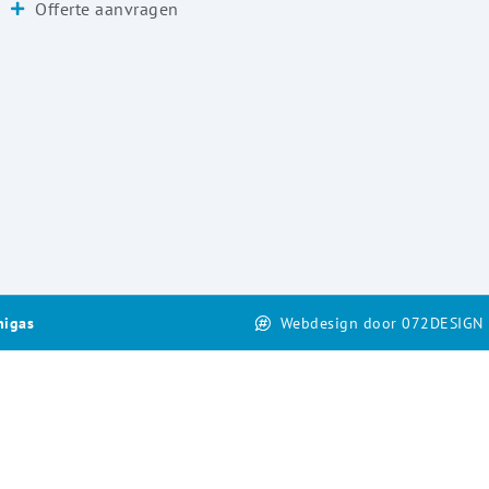
Offerte aanvragen
nigas
Webdesign door 072DESIGN