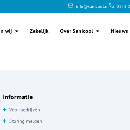
info@sanicool.nl
0251 2
n wij
Zakelijk
Over Sanicool
Nieuws
Informatie
Voor bedrijven
Storing melden