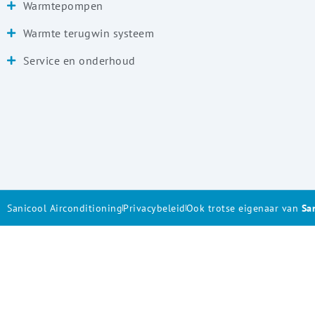
Warmtepompen
Warmte terugwin systeem
Service en onderhoud
Sanicool Airconditioning
Privacybeleid
Ook trotse eigenaar van
Sa